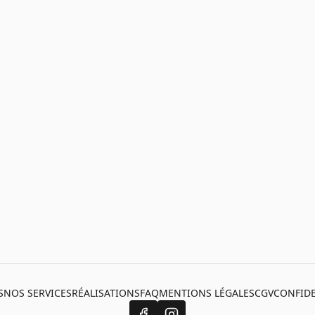
S
NOS SERVICES
RÉALISATIONS
FAQ
MENTIONS LÉGALES
CGV
CONFIDE